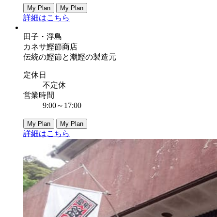
My Plan
My Plan
詳細はこちら
田子・浮島
カネサ鰹節商店
伝統の鰹節と潮鰹の製造元
定休日
不定休
営業時間
9:00～17:00
My Plan
My Plan
詳細はこちら