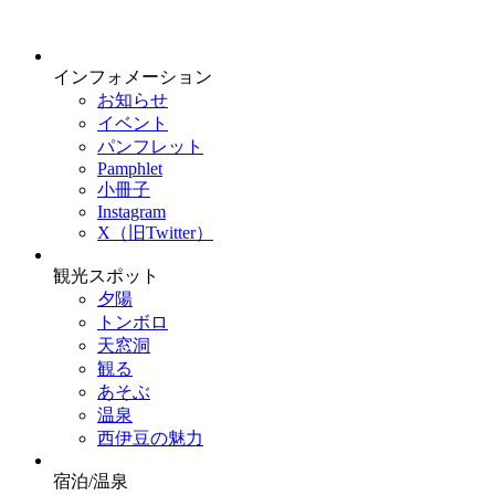
インフォメーション
お知らせ
イベント
パンフレット
Pamphlet
小冊子
Instagram
X（旧Twitter）
観光スポット
夕陽
トンボロ
天窓洞
観る
あそぶ
温泉
西伊豆の魅力
宿泊/温泉