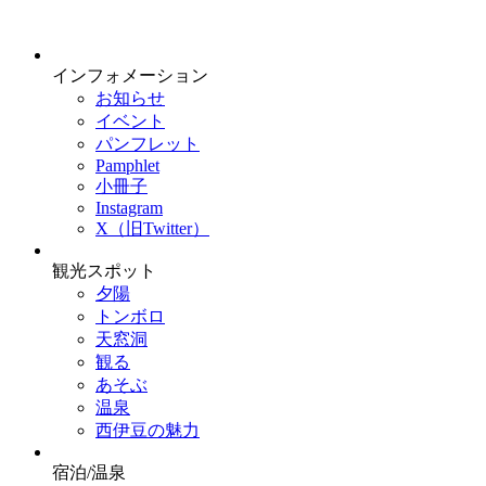
インフォメーション
お知らせ
イベント
パンフレット
Pamphlet
小冊子
Instagram
X（旧Twitter）
観光スポット
夕陽
トンボロ
天窓洞
観る
あそぶ
温泉
西伊豆の魅力
宿泊/温泉