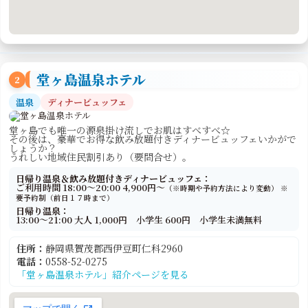
堂ヶ島温泉ホテル
2
温泉
ディナービュッフェ
堂ヶ島でも唯一の源泉掛け流しでお肌はすべすべ☆
その後は、豪華でお得な飲み放題付きディナービュッフェいかがで
しょうか？
うれしい地域住民割引あり（要問合せ）。
日帰り温泉＆飲み放題付きディナービュッフェ：
ご利用時間 18:00～20:00 4,900円～
（※時期や予約方法により変動） ※
要予約制（前日１７時まで）
日帰り温泉：
13:00〜21:00 大人 1,000円 小学生 600円 小学生未満無料
住所：
静岡県賀茂郡西伊豆町仁科2960
電話：
0558-52-0275
「堂ヶ島温泉ホテル」紹介ページを見る