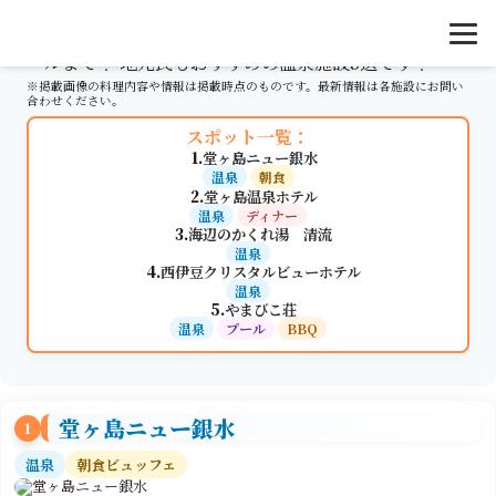
いろいろな楽しみ方ができる施設を厳選しました。 ホ
テル朝食やディナービュッフェ、バーベキューに温泉プ
ールまで！ 地元民もおすすめの温泉施設5選です！
※掲載画像の料理内容や情報は掲載時点のものです。最新情報は各施設にお問い
合わせください。
スポット一覧：
1.
堂ヶ島ニュー銀水
温泉
朝食
2.
堂ヶ島温泉ホテル
温泉
ディナー
3.
海辺のかくれ湯 清流
温泉
4.
西伊豆クリスタルビューホテル
温泉
5.
やまびこ荘
温泉
プール
BBQ
堂ヶ島ニュー銀水
1
温泉
朝食ビュッフェ