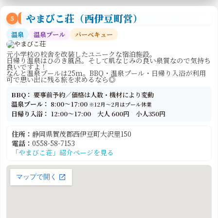
やまびこ荘（西伊豆町営）
5
温泉
温泉プール
バーベキュー
元小学校の校舎を改装したユニークな宿泊施設。
日帰り温泉はひのき風呂。そして肌なじみの良い泉質なので気持ち
良いですよ！
なんと温泉プールは25m。BBQ・温泉プール・日帰り入浴が利用
可で思い出に残る旅を求めるなら◎
BBQ：
要事前予約／価格は人数・機材により変動
温泉プール：
8:00～17:00
※12月～2月はプール休業
日帰り入浴：
12:00～17:00 大人 600円 小人350円
住所：
静岡県賀茂郡西伊豆町大沢里150
電話：
0558-58-7153
「やまびこ荘」紹介ページを見る