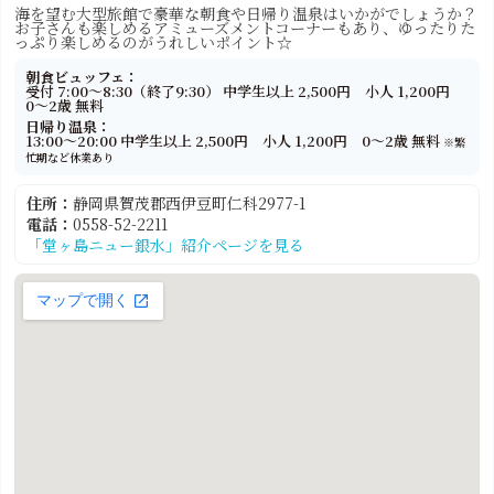
海を望む大型旅館で豪華な朝食や日帰り温泉はいかがでしょうか？
お子さんも楽しめるアミューズメントコーナーもあり、ゆったりた
っぷり楽しめるのがうれしいポイント☆
朝食ビュッフェ：
受付 7:00〜8:30（終了9:30） 中学生以上 2,500円 小人 1,200円
0～2歳 無料
日帰り温泉：
13:00〜20:00 中学生以上 2,500円 小人 1,200円 0～2歳 無料
※繁
忙期など休業あり
住所：
静岡県賀茂郡西伊豆町仁科2977-1
電話：
0558-52-2211
「堂ヶ島ニュー銀水」紹介ページを見る