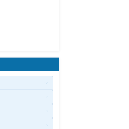
→
→
→
→