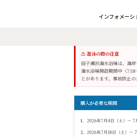
インフォメーシ
田子瀬浜海水浴場の駐車場は
チケットは「チケットぴあ」
お知らせ
イベン
夕陽
⚠ 遊泳の際の注意
田子瀬浜海水浴場は、海岸
海水浴場開設期間中（7/1
とがあります。事故防止の
購入が必要な期間
1.
2026年7月4日（土）～ 
2.
2026年7月18日（土）～ 