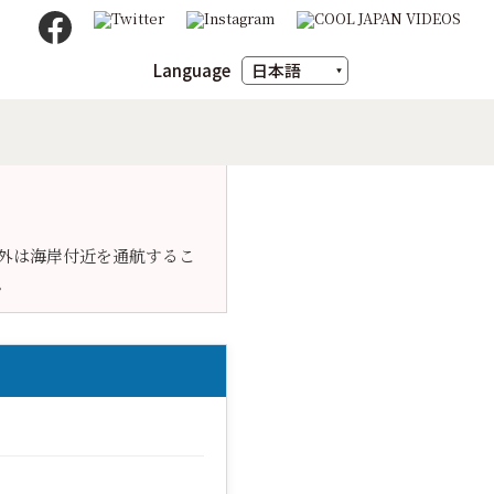
Language
日本語
English
ภาษาไทย
m
豆の魅力
X（旧Twitter）
間外は海岸付近を通航するこ
。