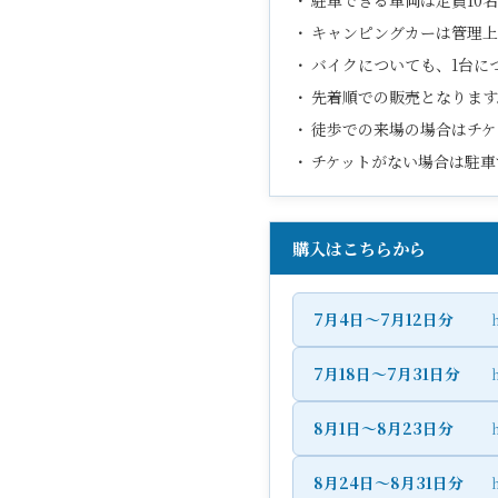
駐車できる車両は定員10
キャンピングカーは管理上
バイクについても、1台に
先着順での販売となります
徒歩での来場の場合はチケ
チケットがない場合は駐車
購入はこちらから
7月4日～7月12日分
h
7月18日～7月31日分
h
8月1日～8月23日分
h
8月24日～8月31日分
h