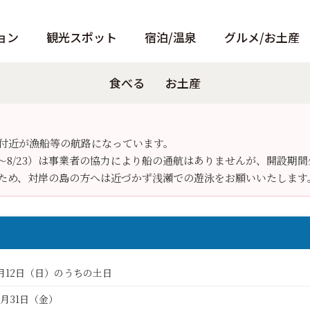
ョン
観光スポット
宿泊/温泉
グルメ/お土産
、夏期はチケット事前購入制となります。
からご購入いただけます。詳細は下記をご覧ください。
ト
トンボロ
パンフレット
天窓洞
食べる
泊まる
Pamphlet
観る
お土産
温泉
あそぶ
小冊子
温泉
Instagra
西伊
付近が漁船等の航路になっています。
8～8/23）は事業者の協力により船の通航はありませんが、開設期
ため、対岸の島の方へは近づかず浅瀬での遊泳をお願いいたします
7月12日（日）のうちの土日
7月31日（金）