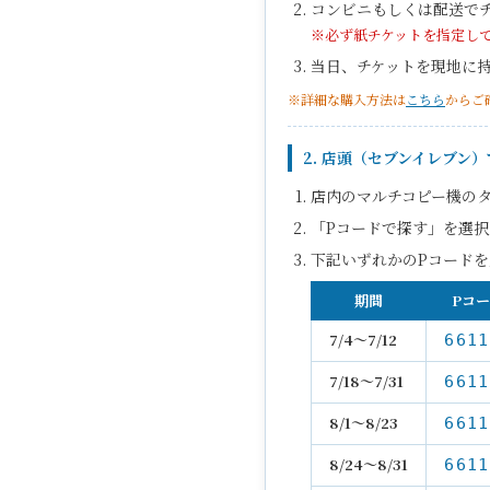
コンビニもしくは配送で
※必ず紙チケットを指定し
当日、チケットを現地に
※詳細な購入方法は
こちら
からご
2. 店頭（セブンイレブン
店内のマルチコピー機の
「Pコードで探す」を選択
下記いずれかのPコードを
期間
Pコ
7/4〜7/12
6611
7/18〜7/31
6611
8/1〜8/23
6611
8/24〜8/31
6611