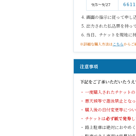
9/5〜9/27
6611
画面の指示に従って申し
出力された払込票を持っ
当日、チケットを現地に
※詳細な購入方法は
こちら
からご
注意事項
下記をご了承いただいたうえ
一度購入されたチケットの
悪天候等で遊泳禁止とな
購入後の日付変更等につい
チケットは
必ず紙で発券
し
路上駐車は絶対におやめく