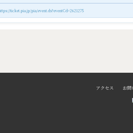
ttps://ticket.pia.jp/pia/event.ds?eventCd=2621275
アクセス
お問