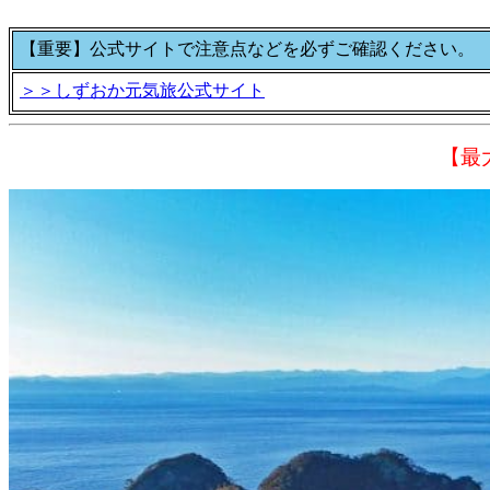
【重要】公式サイトで注意点などを必ずご確認ください。
＞＞しずおか元気旅公式サイト
【最
prev
next
1
2
3
4
例）1人1泊 17,000円のプランを2名で予約する場合
合計 34,000円の宿泊料金から 10,000円をクーポンで割引
→ 合計 24,000円
さらに、対象地域にお住まいの方は『
しずおか元気旅
』の
※クーポン適用後の宿泊料金がしずおか元気旅の利用条件