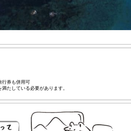
クーポンの種類と利用条件
宿泊料金（税込） クーポン
15,000円以上 → 5,000円
30,000円以上 → 10,000円
※ともに宿泊人数2名以上から適用
クーポン配布・宿泊対象期間
楽天トラベル 2022/9/1(木)～10/31(月)
じゃらん 2022/9/15(木)～10/31(月)
※ともに数量限定・なくなり次第終了
クーポン獲得・ご予約はこちら
>>楽天トラベル