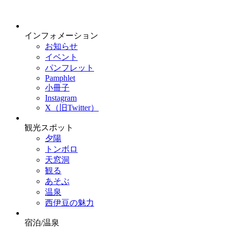
インフォメーション
お知らせ
イベント
パンフレット
Pamphlet
小冊子
Instagram
X（旧Twitter）
観光スポット
夕陽
トンボロ
天窓洞
観る
あそぶ
温泉
西伊豆の魅力
宿泊/温泉