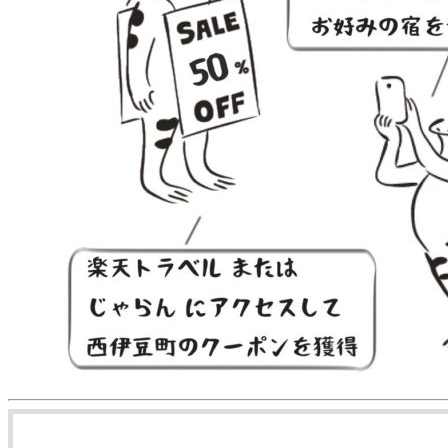
【最大10,
1
2
3
4
prev
next
例）
1人1泊 17,000円
のプランを2名で予約する場合
合計 34,000円の宿泊料金から 10,000円を割引（クーポン利
↓
合計 24,000円に！
さらに、静岡県にお住まいの方は『
しずおか元気旅
』の旅
※クーポン適用後の宿泊料金がしずおか元気旅の利用条件