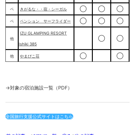
◯
◯
◯
ペ
きがるな・・宿・シーガル
◯
◯
◯
ペ
ペンション サーフライダー
IZU GLAMPING RESORT
◯
◯
他
Ishiki 385
◯
◯
他
やまびこ荘
→対象の宿泊施設一覧（PDF）
ダウンロード
全国旅行支援公式サイトはこちら