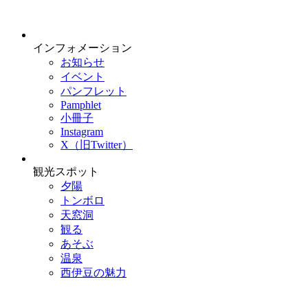
インフォメーション
お知らせ
イベント
パンフレット
Pamphlet
小冊子
Instagram
X（旧Twitter）
観光スポット
夕陽
トンボロ
天窓洞
観る
あそぶ
温泉
西伊豆の魅力