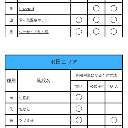
◯
◯
旅
il azzurri
◯
◯
◯
旅
堂ヶ島温泉ホテル
◯
◯
◯
旅
シーサイド堂ヶ島
沢田エリア
割引対象になる予約方法
種別
施設名
電話
公式HP
OTA
◯
民
小春荘
◯
民
ちから
◯
◯
民
ツツミ荘