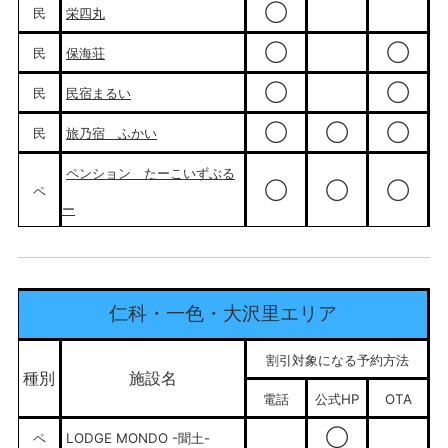
◯
民
栄四丸
◯
◯
民
保海荘
◯
◯
民
民宿まるい
◯
◯
◯
民
旅乃宿 ふかい
ペンション たーこいずぶる
◯
◯
◯
ペ
ー
仁科・一色・大沢里エリア
割引対象になる予約方法
種別
施設名
電話
公式HP
OTA
◯
ペ
LODGE MONDO -聞土-