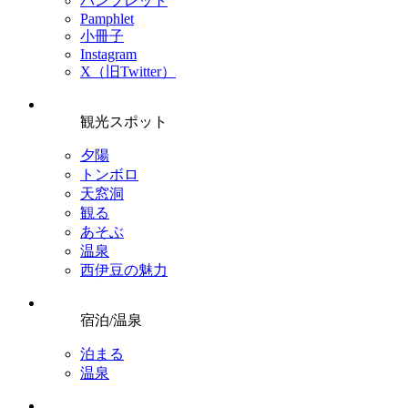
パンフレット
Pamphlet
小冊子
Instagram
X（旧Twitter）
観光スポット
夕陽
トンボロ
天窓洞
観る
あそぶ
温泉
西伊豆の魅力
宿泊/温泉
泊まる
温泉