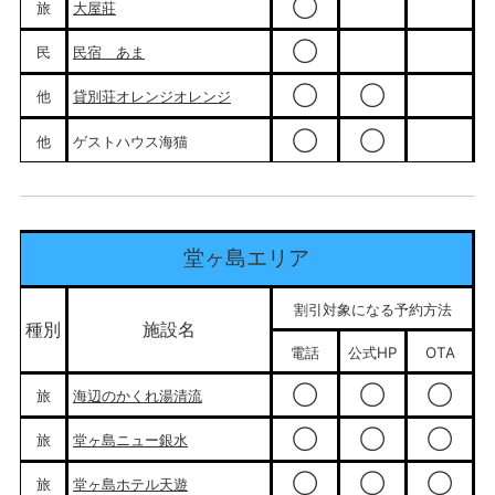
◯
旅
大屋莊
◯
民
民宿 あま
◯
◯
他
貸別荘オレンジオレンジ
◯
◯
他
ゲストハウス海猫
堂ヶ島エリア
割引対象になる予約方法
種別
施設名
電話
公式HP
OTA
◯
◯
◯
旅
海辺のかくれ湯清流
◯
◯
◯
旅
堂ヶ島ニュー銀水
◯
◯
◯
旅
堂ヶ島ホテル天遊