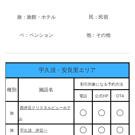
旅：旅館・ホテル
民：民宿
ペ：ペンション
他：その他
宇久須・安良里エリア
割引対象になる予約方法
種別
施設名
電話
公式HP
OTA
西伊豆クリスタルビューホテ
◯
◯
◯
旅
ル
◯
◯
◯
旅
宇久須 伊豆一