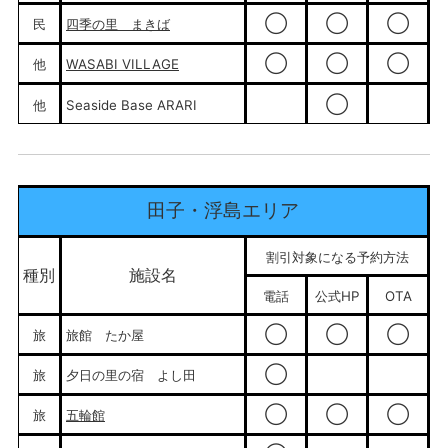
◯
◯
◯
民
四季の里 まきば
◯
◯
◯
他
WASABI VILLAGE
◯
他
Seaside Base ARARI
田子・浮島エリア
割引対象になる予約方法
種別
施設名
電話
公式HP
OTA
◯
◯
◯
旅
旅館 たか屋
◯
旅
夕日の里の宿 よし田
◯
◯
◯
旅
五輪館