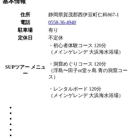
基本情報
住所
静岡県賀茂郡西伊豆町仁科867-1
電話
0558-36-4940
駐車場
有り
定休日
不定休
・初心者体験コース 120分
（メインゲレンデ 大浜海水浴場）
・洞窟めぐりコース 120分
SUPツアー メニュ
（浮島〜田子or堂ヶ島 青の洞窟コー
ー
ス）
・レンタルボード 120分
（メインゲレンデ 大浜海水浴場）