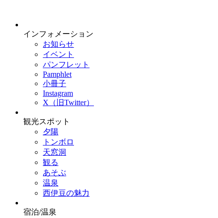
インフォメーション
お知らせ
イベント
パンフレット
Pamphlet
小冊子
Instagram
X（旧Twitter）
観光スポット
夕陽
トンボロ
天窓洞
観る
あそぶ
温泉
西伊豆の魅力
宿泊/温泉