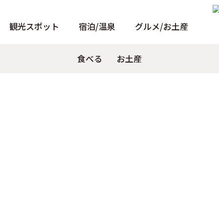
観光スポット
宿泊/温泉
グルメ/お土産
ト
トンボロ
パンフレット
天窓洞
食べる
泊まる
Pamphlet
観る
お土産
温泉
あそぶ
小冊子
温泉
Instagra
西伊