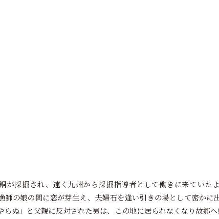
銅が採掘され、遠く九州から採掘指導者として働きに来ていた
漁師の娘の間に恋が芽生え、夫婦石を逢い引きの場として密かに
やらぬ」と父親に反対された男は、この地に居られなくなり故郷へ