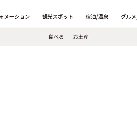
ォメーション
観光スポット
宿泊/温泉
グルメ
ト
トンボロ
パンフレット
天窓洞
食べる
泊まる
Pamphlet
観る
お土産
温泉
あそぶ
小冊子
温泉
Instagra
西伊