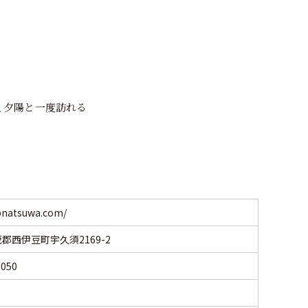
､夕陽と一度訪れる
abnatsuwa.com/
郡西伊豆町宇久須2169-2
6050