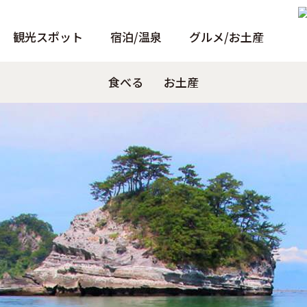
観光スポット
宿泊/温泉
グルメ/お土産
ト
トンボロ
パンフレット
天窓洞
食べる
泊まる
Pamphlet
観る
お土産
温泉
あそぶ
小冊子
温泉
Instagra
西伊