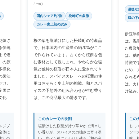
Leaf）
温暖な
地
国内シェア約7割
松崎町の象徴
縁の下
カレー史上初の試み
伊豆半
乾燥さ
桜の葉を塩漬けにした松崎町の特産品
は、温
る伝統
で、日本国内の生産量の約70%がここ
た農業
まで遡
で作られています。古くから桜餅を包
は、糖
」の原
む素材として親しまれ、やわらかな塩
特徴で
多様化
気と独特の桜香が日本人に愛されてき
ため、
の製法
ました。スパイスカレーへの桜葉の使
される
だけ。
用はおそらく史上初の挑戦。和とスパ
は、カ
全国に
イスの予想外の組み合わせが生む香り
け込み
文化
は、この商品最大の驚きです。
このカレーでの役割
この
ルジブ
塩漬けした桜葉が持つ華やかで清々し
じっ
全体に
い香りが、スパイスの力強さに寄り添
ソー
出汁の
い、食べた後にふわりと残る「和の余
味・