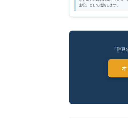
主役」として機能します。
「伊豆
オ