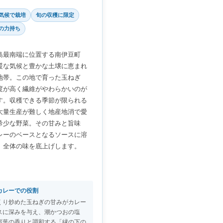
気候で栽培
旬の収穫に限定
の力持ち
島最南端に位置する南伊豆町
暖な気候と豊かな土壌に恵まれ
地帯。この地で育った玉ねぎ
度が高く繊維がやわらかいのが
す。収穫できる季節が限られる
大量生産が難しく地産地消で愛
希少な野菜。その甘みと旨味
レーのベースとなるソースに溶
、全体の味を底上げします。
カレーでの役割
くり炒めた玉ねぎの甘みがカレー
スに深みを与え、潮かつおの塩
桜葉の香りと調和する「縁の下の