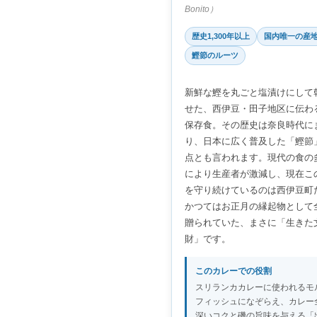
Bonito）
歴史1,300年以上
国内唯一の産
鰹節のルーツ
新鮮な鰹を丸ごと塩漬けにして
せた、西伊豆・田子地区に伝わ
保存食。その歴史は奈良時代に
り、日本に広く普及した「鰹節
点とも言われます。現代の食の
により生産者が激減し、現在こ
を守り続けているのは西伊豆町
かつてはお正月の縁起物として
贈られていた、まさに「生きた
財」です。
このカレーでの役割
スリランカカレーに使われるモ
フィッシュになぞらえ、カレー
深いコクと磯の旨味を与える「