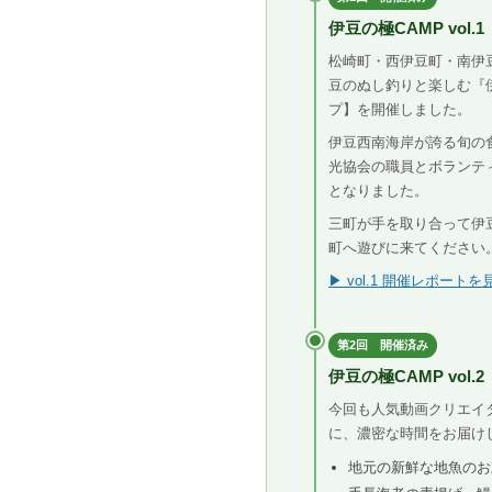
伊豆の極CAMP vo
松崎町・西伊豆町・南伊豆
豆のぬし釣りと楽しむ『
プ】を開催しました。
伊豆西南海岸が誇る旬の
光協会の職員とボランテ
となりました。
三町が手を取り合って伊
町へ遊びに来てください
▶ vol.1 開催レポートを
第2回 開催済み
伊豆の極CAMP vo
今回も人気動画クリエイ
に、濃密な時間をお届け
地元の新鮮な地魚のお