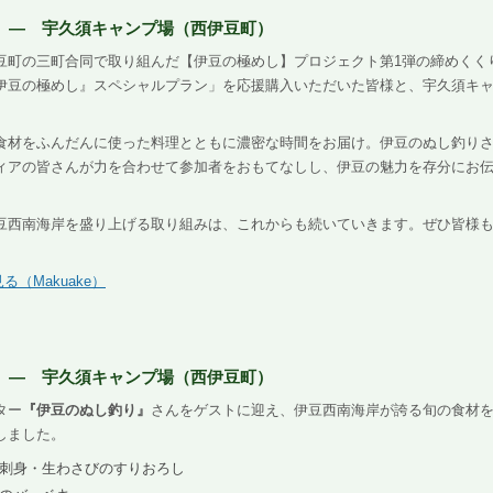
l.1 ― 宇久須キャンプ場（西伊豆町）
町の三町合同で取り組んだ【伊豆の極めし】プロジェクト第1弾の締めくくりと
伊豆の極めし』スペシャルプラン」を応援購入いただいた皆様と、宇久須キ
食材をふんだんに使った料理とともに濃密な時間をお届け。伊豆のぬし釣り
ィアの皆さんが力を合わせて参加者をおもてなしし、伊豆の魅力を存分にお伝
豆西南海岸を盛り上げる取り組みは、これからも続いていきます。ぜひ皆様
。
見る（Makuake）
l.2 ― 宇久須キャンプ場（西伊豆町）
ター
『伊豆のぬし釣り』
さんをゲストに迎え、伊豆西南海岸が誇る旬の食材
しました。
刺身・生わさびのすりおろし