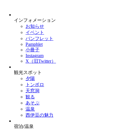
インフォメーション
お知らせ
イベント
パンフレット
Pamphlet
小冊子
Instagram
X（旧Twitter）
観光スポット
夕陽
トンボロ
天窓洞
観る
あそぶ
温泉
西伊豆の魅力
宿泊/温泉