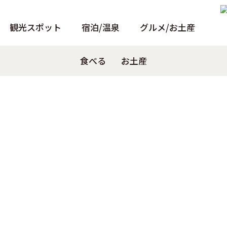
観光スポット
宿泊/温泉
グルメ/お土産
ト
トンボロ
パンフレット
天窓洞
食べる
泊まる
Pamphlet
観る
お土産
温泉
あそぶ
小冊子
温泉
Instagra
西伊