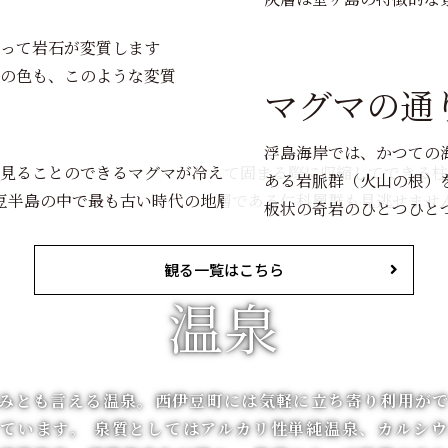
って岩石が変質します
の色も、このような変質
マグマの通
浮島海岸では、かつての
見ることのできるマグマが冷えて固まる際に収縮してできる柱
ある岩脈群（火山の根）
豆半島の中で最も古い時代の地層である仁科層群も見逃せませ
板状の奇岩のひとつひと
観る一覧はこちら
温泉
みとも言える温泉。西伊豆町には気軽に立ち寄り利用が
ています。 泉質としてはアルカリ性単純温泉、カルシ