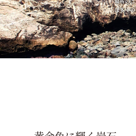
場所のこ
は多くの
黄金色に輝く岩石