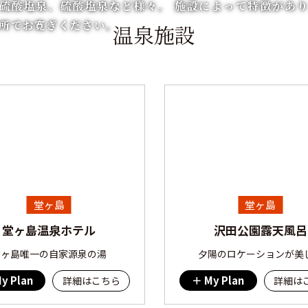
硫酸塩泉、硫酸塩泉など様々。 施設によって特徴があ
所でお寛ぎください。
温泉施設
堂ヶ島
堂ヶ島
堂ヶ島温泉ホテル
沢田公園露天風呂
堂ヶ島唯一の自家源泉の湯
夕陽のロケーションが美
y Plan
My Plan
詳細はこちら
詳細は