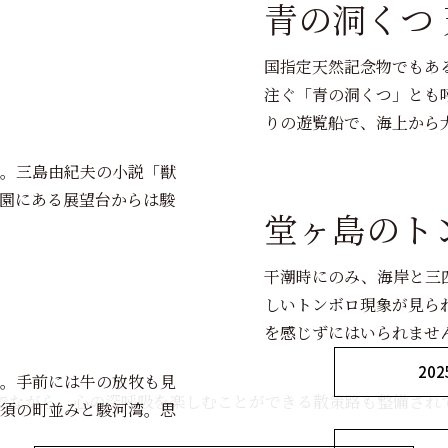
青の洞くつ
国指定天然記念物でもあ
注ぐ「青の洞くつ」とも
りの遊覧船で、海上から
。三島由紀夫の小説「獣
園にある展望台からは駿
堂ヶ島のト
干潮時にのみ、海岸と三
しいトンボロ現象が見ら
を感じずにはいられませ
20
。手前には牛の放牧も見
でながら、心の深呼吸を楽しむことができる散策路も整備され
須の町並みと駿河湾。思