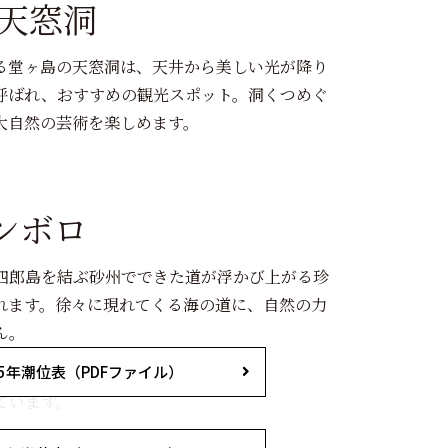
 天窓洞
る堂ヶ島の天窓洞は、天井から美しい光が降り
呼ばれ、おすすめの観光スポット。洞くつめぐ
大自然の芸術を楽しめます。
ンボロ
四郎島を結ぶ砂州でできた道が浮かび上がる珍
れます。徐々に現れてくる海の道に、自然の力
ん。
25年潮位表（PDFファイル）
ています。