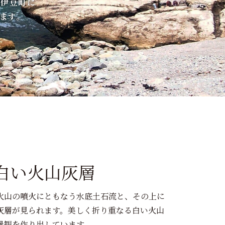
西伊豆町に
ます。
白い火山灰層
火山の噴火にともなう水底土石流と、その上に
灰層が見られます。美しく折り重なる白い火山
景観を作り出しています。