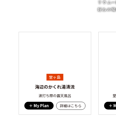
リウムー
好みの場
堂ヶ島
海辺のかくれ湯清流
波打ち際の露天風呂
My Plan
M
詳細はこちら